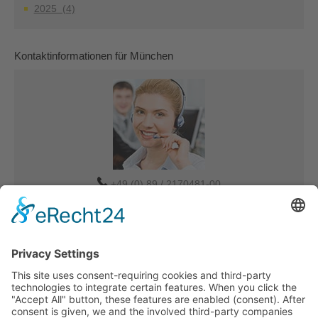
2025 (4)
Kontaktinformationen für München
+49 (0) 89 / 2170481-00
Verkauf-MUC@tdbg.de
Auftrag-MUC@tdbg.de
Weitere Ansprechpartner:
Düsseldorf
Eilige Transportanfrage