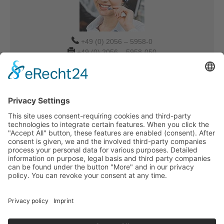
+49 (0) 2056 – 5958-0
+49 (0) 2056 – 5958-050
Verkauf-DUS@tdbg.de
Overseas@tdbg.de
Auftrag-DUS@tdbg.de
Weitere Ansprechpartner:
München
Eilige Transportanfrage
Ihre schnelle Transportanfrage in nur drei einfachen
Schritten. Starten Sie jetzt:
PLZ der Ladeadresse