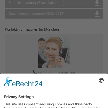
Spedtitionsauftrag (Excel-Dokument)
Geschäftsbedingungen (ADSp 2017)
Kontaktinformationen für München
+49 (0) 89 / 2170481-00
Verkauf-MUC@tdbg.de
Auftrag-MUC@tdbg.de
Weitere Ansprechpartner:
Düsseldorf