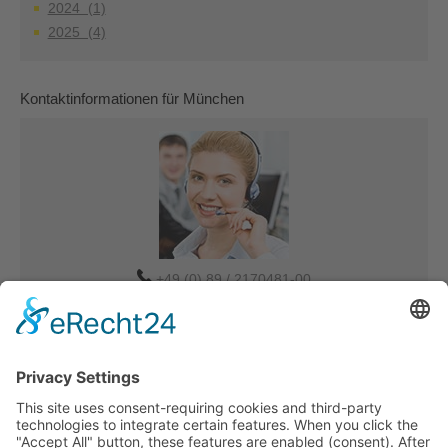
2024 (1)
2025 (4)
Kontaktinformationen für München
+49 (0) 89 / 2170481-00
Verkauf-MUC@tdbg.de
Auftrag-MUC@tdbg.de
Weitere Ansprechpartner:
Düsseldorf
Eilige Transportanfrage