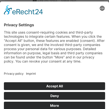
+49 (0) 2056 – 5958-050
Verkauf-DUS@tdbg.de
Overseas@tdbg.de
Auftrag-DUS@tdbg.de
Weitere Ansprechpartner:
München
Eilige Transportanfrage
Ihre schnelle Transportanfrage in nur drei einfachen
Schritten. Starten Sie jetzt:
PLZ der Ladeadresse
Startseite
Impressum
Datenschutz