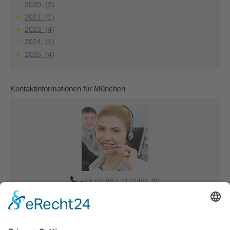
2020 (3)
2021 (1)
2023 (4)
2024 (1)
2025 (4)
Kontaktinformationen für München
+49 (0) 89 / 2170481-00
Verkauf-MUC@tdbg.de
Auftrag-MUC@tdbg.de