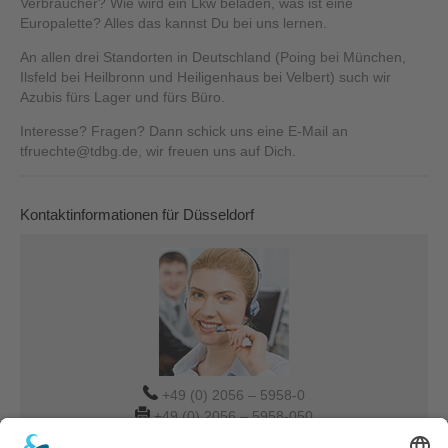
Verbraucher? Wie wird ein Lkw beladen, was ist eine
Europalette? Alles das kannst Du bei uns lernen.
An allen drei Standorten in Deutschland (Poing bei München,
Ilsfeld bei Heilbronn und Heiligenhaus bei Velbert) such wir
Azubis fürs Lager und fürs Büro.
Interesse? Fragen? Dann schick uns eine E-Mail an
tfruechte@tdbg.de, wir freuen uns auf Dich.
Kontaktinformationen für Düsseldorf
+49 (0) 2056 – 5958-0
+49 (0) 2056 – 5958-050