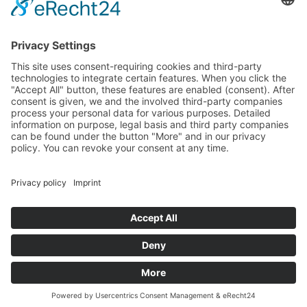
Verkauf-DUS@tdbg.de
Overseas@tdbg.de
Auftrag-DUS@tdbg.de
Weitere Ansprechpartner:
München
Eilige Transportanfrage
Ihre schnelle Transportanfrage in nur drei einfachen
Schritten. Starten Sie jetzt:
PLZ der Ladeadresse
Startseite
Impressum
Datenschutz
Kontakt